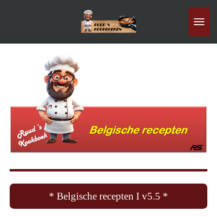
Ga
direct
naar
de
hoofdinhoud
* Belgische recepten I v5.5 *