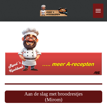
Ga
direct
naar
de
hoofdinhoud
Aan de slag met broodrestjes
(Mirom)