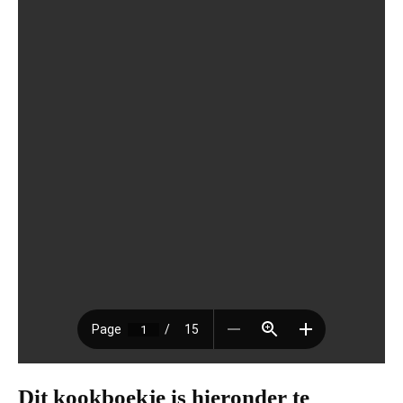
Dit kookboekje is hieronder te