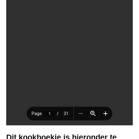
Dit kookboekje is hieronder te