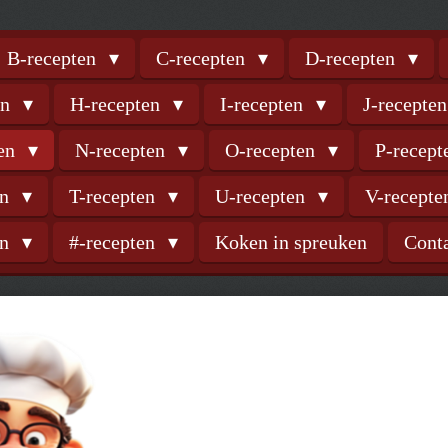
B-recepten
C-recepten
D-recepten
en
H-recepten
I-recepten
J-recepte
ten
N-recepten
O-recepten
P-recep
en
T-recepten
U-recepten
V-recept
en
#-recepten
Koken in spreuken
Cont