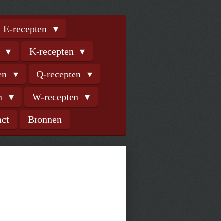
E-recepten
n
K-recepten
ten
Q-recepten
en
W-recepten
act
Bronnen