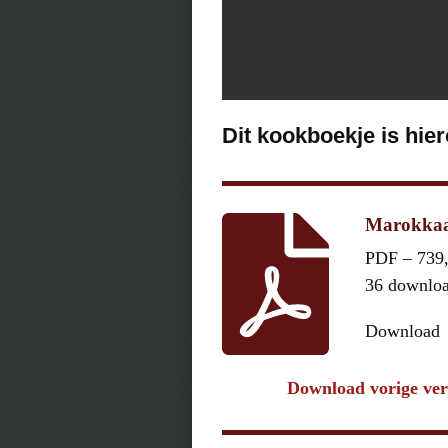
Dit kookboekje is hie
Marokkaan
PDF – 739
36 downlo
Download
Download vorige ver