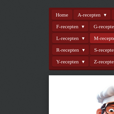
Home
A-recepten
F-recepten
G-recept
L-recepten
M-recep
R-recepten
S-recept
Y-recepten
Z-recept