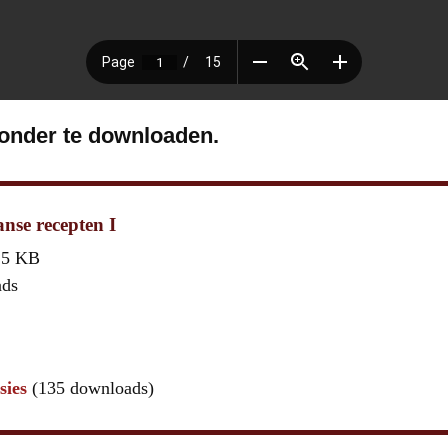
ronder te downloaden.
se recepten I
,5 KB
ads
sies
(135 downloads)