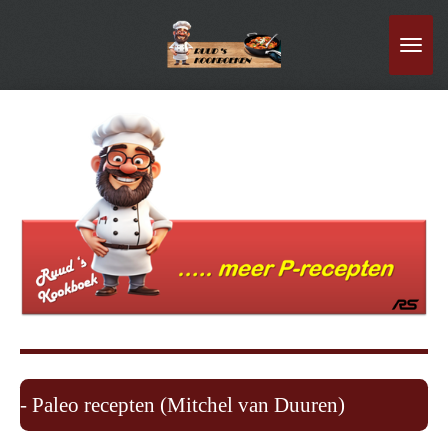
Ga
direct
naar
de
hoofdinhoud
- Paleo recepten (Mitchel van Duuren)