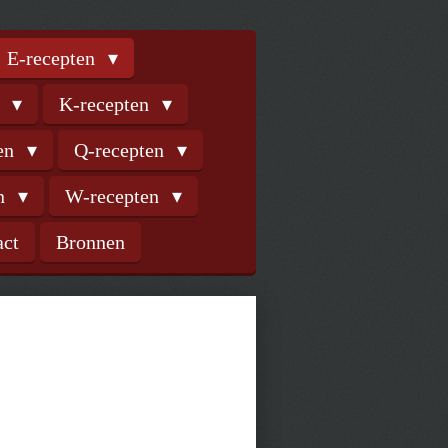
E-recepten
n
K-recepten
ten
Q-recepten
en
W-recepten
act
Bronnen