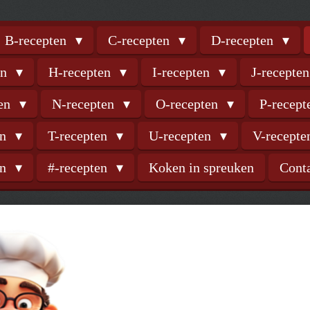
B-recepten
C-recepten
D-recepten
en
H-recepten
I-recepten
J-recepte
ten
N-recepten
O-recepten
P-recep
en
T-recepten
U-recepten
V-recept
en
#-recepten
Koken in spreuken
Cont