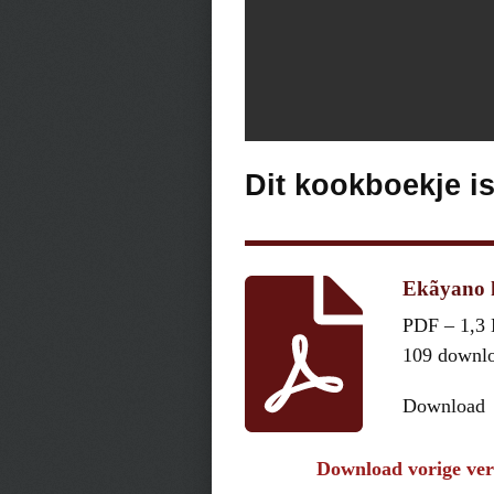
Dit kookboekje i
Ekãyano 
PDF – 1,3
109 downl
Download
Download vorige ver