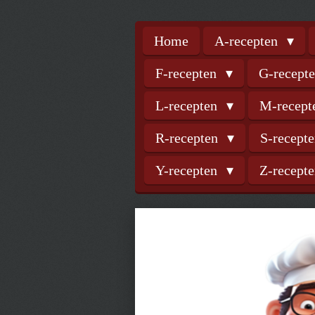
Home
A-recepten
F-recepten
G-recept
L-recepten
M-recep
R-recepten
S-recept
Y-recepten
Z-recept