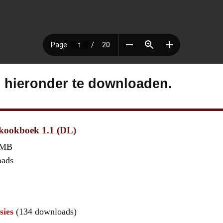
s hieronder te downloaden.
kookboek 1.1 (DL)
 MB
oads
sies
(134 downloads)