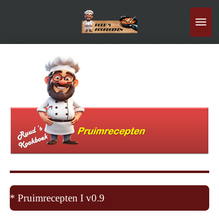
Ga
direct
naar
de
hoofdinhoud
* Pruimrecepten I v0.9