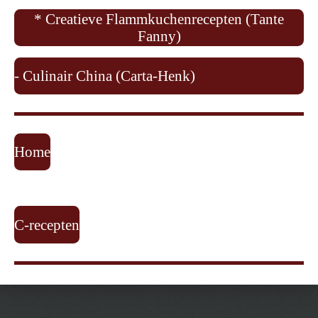
* Creatieve Flammkuchenrecepten (Tante
Fanny)
-
Culinair China (Carta-Henk)
Home
C-recepten