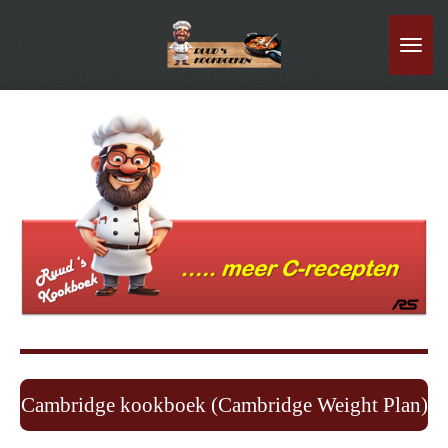
Ga
direct
naar
de
hoofdinhoud
Cambridge kookboek (Cambridge Weight Plan)