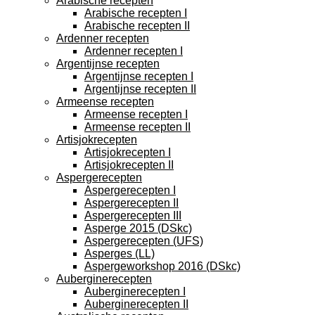
Arabische recepten
Arabische recepten I
Arabische recepten II
Ardenner recepten
Ardenner recepten I
Argentijnse recepten
Argentijnse recepten I
Argentijnse recepten II
Armeense recepten
Armeense recepten I
Armeense recepten II
Artisjokrecepten
Artisjokrecepten I
Artisjokrecepten II
Aspergerecepten
Aspergerecepten I
Aspergerecepten II
Aspergerecepten III
Asperge 2015 (DSkc)
Aspergerecepten (UFS)
Asperges (LL)
Aspergeworkshop 2016 (DSkc)
Auberginerecepten
Auberginerecepten I
Auberginerecepten II