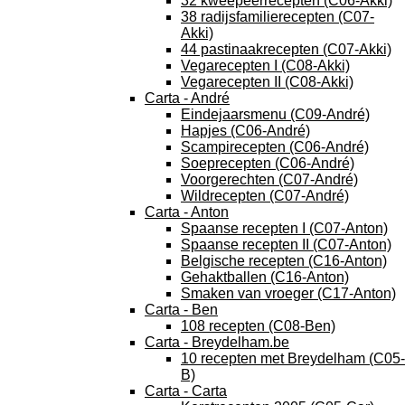
32 kweepeerrecepten (C06-Akki)
38 radijsfamilierecepten (C07-
Akki)
44 pastinaakrecepten (C07-Akki)
Vegarecepten I (C08-Akki)
Vegarecepten II (C08-Akki)
Carta - André
Eindejaarsmenu (C09-André)
Hapjes (C06-André)
Scampirecepten (C06-André)
Soeprecepten (C06-André)
Voorgerechten (C07-André)
Wildrecepten (C07-André)
Carta - Anton
Spaanse recepten I (C07-Anton)
Spaanse recepten II (C07-Anton)
Belgische recepten (C16-Anton)
Gehaktballen (C16-Anton)
Smaken van vroeger (C17-Anton)
Carta - Ben
108 recepten (C08-Ben)
Carta - Breydelham.be
10 recepten met Breydelham (C05-
B)
Carta - Carta