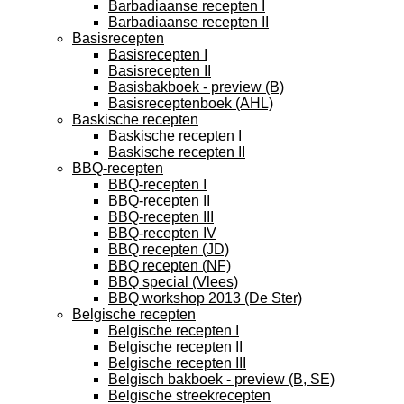
Barbadiaanse recepten I
Barbadiaanse recepten II
Basisrecepten
Basisrecepten I
Basisrecepten II
Basisbakboek - preview (B)
Basisreceptenboek (AHL)
Baskische recepten
Baskische recepten I
Baskische recepten II
BBQ-recepten
BBQ-recepten I
BBQ-recepten II
BBQ-recepten III
BBQ-recepten IV
BBQ recepten (JD)
BBQ recepten (NF)
BBQ special (Vlees)
BBQ workshop 2013 (De Ster)
Belgische recepten
Belgische recepten I
Belgische recepten II
Belgische recepten III
Belgisch bakboek - preview (B, SE)
Belgische streekrecepten