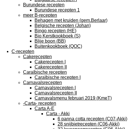
Burundese recepten
Burundese recepten 1
meer B-recepten
Behagen met kruiden (gem.Berlaar)
Belgische recepten (Johan)
Bingo recepten (HE)
Bio Kerstkookboek (S)
Blije boon (BB)
Buitenkookboek (QOC)
C-recepten
Cakerecepten
Cakerecepten I
Cakerecepten II
Caraïbische recepten
Caraïbische recepten I
Carnavalsrecepten
Carnavalsrecepten I
Carnavalsrecepten II
Carnavalsmenu februari 2019 (KmeT)
-Carta- recepten
Carta A-E
Carta - Akki
6 panna cotta recepten (C07-Akki)
28 snijbietrecepten (C06-Akki)