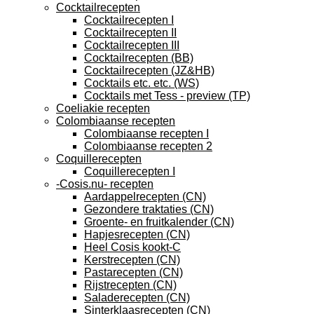
Cocktailrecepten
Cocktailrecepten I
Cocktailrecepten II
Cocktailrecepten III
Cocktailrecepten (BB)
Cocktailrecepten (JZ&HB)
Cocktails etc. etc. (WS)
Cocktails met Tess - preview (TP)
Coeliakie recepten
Colombiaanse recepten
Colombiaanse recepten I
Colombiaanse recepten 2
Coquillerecepten
Coquillerecepten I
-Cosis.nu- recepten
Aardappelrecepten (CN)
Gezondere traktaties (CN)
Groente- en fruitkalender (CN)
Hapjesrecepten (CN)
Heel Cosis kookt-C
Kerstrecepten (CN)
Pastarecepten (CN)
Rijstrecepten (CN)
Saladerecepten (CN)
Sinterklaasrecepten (CN)