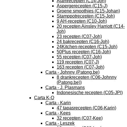
Ajamrecepten (C14-Joh)
Aspergerecepten (C15-J)
Groene smoothies (C15-Johan)
Stamppotrecepten (C15-Joh)
9 AH-recepten (C10-Joh)
20 recepten Ainsley Harriott (C14-
Joh)
23 recepten (C07-Joh)
24 bakrecepten (C16-Joh)
24Kitchen-recepten (C15-Joh)
50Plus recepten (C16-Joh)
55 recepten (C07-Joh)
119 recepten (C07-J)
163 recepten (C07-Joh)
Carta - Johnny (Patong.be)
8 drankrecepten (C06-Johnny
(Patong.be))
Carta - J. Plasmans
Indonesische recepten (C05-JPl)
Carta K-O
Carta - Karin
47 tapasrecepten (C06-Karin)
Carta - Kees
32 recepten (C07-Kee)
Carta - Leszek