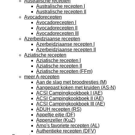
Australische recepten
Australische recepten I
Australische recepten II
Avocadorecepten
Avocadorecepten I
Avocadorecepten II
Avocadorecepten III
Azerbeidzjaanse recepten
Azerbeidzjaanse recepten I
Azerbeidzjaanse recepten II
Aziatische recepten
Aziatische recepten I
Aziatische recepten II
Aziatische recepten (FFm)
meer A-recepten
Aan de slag met broodrestjes (M)
Aangepast koken met kruiden (AS-N)
ACSI Campingkookboek I (AE)
ACSI Campingkookboek II (AE)
ACSI Campingkookboek III (AE)
ADUH recepten (RS)
Appeltje eitje (DF)
Appenzeller (KuZ)
Arno's favoriete recepten (AL)
Authentieke recepten (DFV)