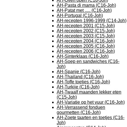
AH-Oven open (C16-Joh)
AH-Pasta di mama (C16-Joh)
AH-Patat met ..... (C16-Joh)
AH-Portugal (C16-Joh)
AH-recepten 1996-1999 (C14-Joh)
AH-recepten 2001 (C15-Joh)
AH-recepten 2002 (C15-Joh)
AH-recepten 2003 (C15-Joh)
AH-recepten 2004 (C16-Joh)
AH-recepten 2005 (C16-Joh)
AH-recepten 2006 (C16-Joh)
AH-Sinterklaas (C16-Joh)
AH-Soep en sandwiches (C16-
Joh)
AH-Spanje (C16-Joh)
AH-Thailand (C16-Joh)
AH-Toffe toetjes (C16-Joh)
AH-Turkije (C16-Joh)
AH-Twaalf maanden lekker eten
(C15-Joh)
AH-Variatie op het vuur (C16-Joh)
AH-Verrassend fonduen
gourmetten (C16-Joh)
AH-Zoete taarten en toetjes (C16-
Joh)