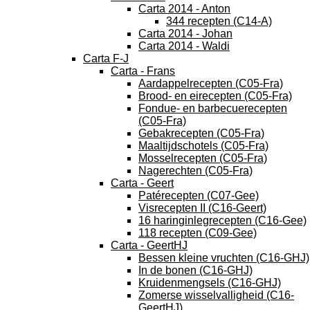
Carta 2014 - Anton
344 recepten (C14-A)
Carta 2014 - Johan
Carta 2014 - Waldi
Carta F-J
Carta - Frans
Aardappelrecepten (C05-Fra)
Brood- en eirecepten (C05-Fra)
Fondue- en barbecuerecepten
(C05-Fra)
Gebakrecepten (C05-Fra)
Maaltijdschotels (C05-Fra)
Mosselrecepten (C05-Fra)
Nagerechten (C05-Fra)
Carta - Geert
Patérecepten (C07-Gee)
Visrecepten II (C16-Geert)
16 haringinlegrecepten (C16-Gee)
118 recepten (C09-Gee)
Carta - GeertHJ
Bessen kleine vruchten (C16-GHJ)
In de bonen (C16-GHJ)
Kruidenmengsels (C16-GHJ)
Zomerse wisselvalligheid (C16-
GeertHJ)