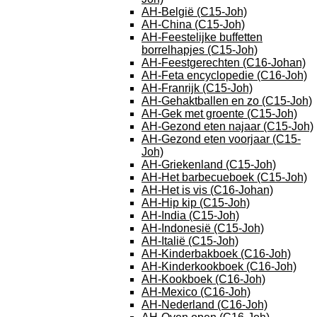
AH-België (C15-Joh)
AH-China (C15-Joh)
AH-Feestelijke buffetten
borrelhapjes (C15-Joh)
AH-Feestgerechten (C16-Johan)
AH-Feta encyclopedie (C16-Joh)
AH-Franrijk (C15-Joh)
AH-Gehaktballen en zo (C15-Joh)
AH-Gek met groente (C15-Joh)
AH-Gezond eten najaar (C15-Joh)
AH-Gezond eten voorjaar (C15-
Joh)
AH-Griekenland (C15-Joh)
AH-Het barbecueboek (C15-Joh)
AH-Het is vis (C16-Johan)
AH-Hip kip (C15-Joh)
AH-India (C15-Joh)
AH-Indonesië (C15-Joh)
AH-Italië (C15-Joh)
AH-Kinderbakboek (C16-Joh)
AH-Kinderkookboek (C16-Joh)
AH-Kookboek (C16-Joh)
AH-Mexico (C16-Joh)
AH-Nederland (C16-Joh)