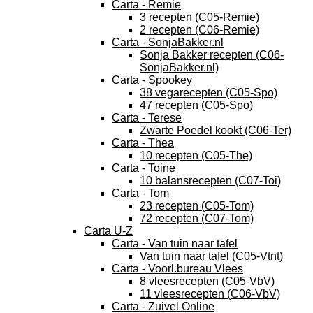
Carta - Remie
3 recepten (C05-Remie)
2 recepten (C06-Remie)
Carta - SonjaBakker.nl
Sonja Bakker recepten (C06-
SonjaBakker.nl)
Carta - Spookey
38 vegarecepten (C05-Spo)
47 recepten (C05-Spo)
Carta - Terese
Zwarte Poedel kookt (C06-Ter)
Carta - Thea
10 recepten (C05-The)
Carta - Toine
10 balansrecepten (C07-Toi)
Carta - Tom
23 recepten (C05-Tom)
72 recepten (C07-Tom)
Carta U-Z
Carta - Van tuin naar tafel
Van tuin naar tafel (C05-Vtnt)
Carta - Voorl.bureau Vlees
8 vleesrecepten (C05-VbV)
11 vleesrecepten (C06-VbV)
Carta - Zuivel Online