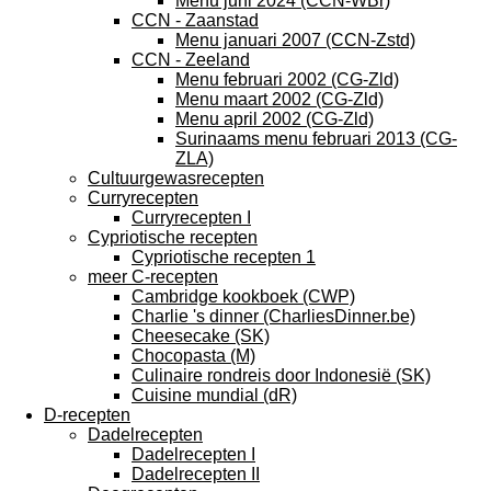
Menu juni 2024 (CCN-WBr)
CCN - Zaanstad
Menu januari 2007 (CCN-Zstd)
CCN - Zeeland
Menu februari 2002 (CG-Zld)
Menu maart 2002 (CG-Zld)
Menu april 2002 (CG-Zld)
Surinaams menu februari 2013 (CG-
ZLA)
Cultuurgewasrecepten
Curryrecepten
Curryrecepten I
Cypriotische recepten
Cypriotische recepten 1
meer C-recepten
Cambridge kookboek (CWP)
Charlie 's dinner (CharliesDinner.be)
Cheesecake (SK)
Chocopasta (M)
Culinaire rondreis door Indonesië (SK)
Cuisine mundial (dR)
D-recepten
Dadelrecepten
Dadelrecepten I
Dadelrecepten II