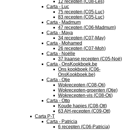
12 recepten (C08-Les)
Carta - Luc
75 recepten (C05-Luc)
83 recepten (C05-Luc)
Carta - Madmum
47 recepten (C06-Madmum)
Carta - Maya
34 recepten (C07-May)
Carta - Mohamed
26 recepten (C07-Moh)
Carta - Noëlle
37 Iraanse recepten (C05-Noë)
Carta - OnsKookboek.be
Ons kookboek (C06-
OnsKookboek.be)
Carta - Otje
Wokrecepten (C08-Otj)
Wokrecepten-groenten (Otje)
Wokrecepten-vis (C08-Otj)
Carta - Otto
Koude hapjes (C08-Ott)
63 AH-recepten (C09-Ott)
Carta P-T
Carta - Patricia
6 recepten (C06-Patricia)