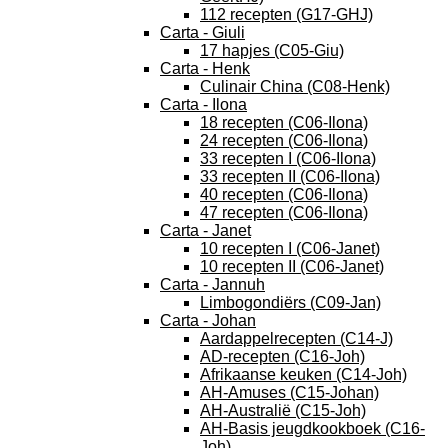
112 recepten (G17-GHJ)
Carta - Giuli
17 hapjes (C05-Giu)
Carta - Henk
Culinair China (C08-Henk)
Carta - Ilona
18 recepten (C06-Ilona)
24 recepten (C06-Ilona)
33 recepten I (C06-Ilona)
33 recepten II (C06-Ilona)
40 recepten (C06-Ilona)
47 recepten (C06-Ilona)
Carta - Janet
10 recepten I (C06-Janet)
10 recepten II (C06-Janet)
Carta - Jannuh
Limbogondiërs (C09-Jan)
Carta - Johan
Aardappelrecepten (C14-J)
AD-recepten (C16-Joh)
Afrikaanse keuken (C14-Joh)
AH-Amuses (C15-Johan)
AH-Australië (C15-Joh)
AH-Basis jeugdkookboek (C16-
Joh)