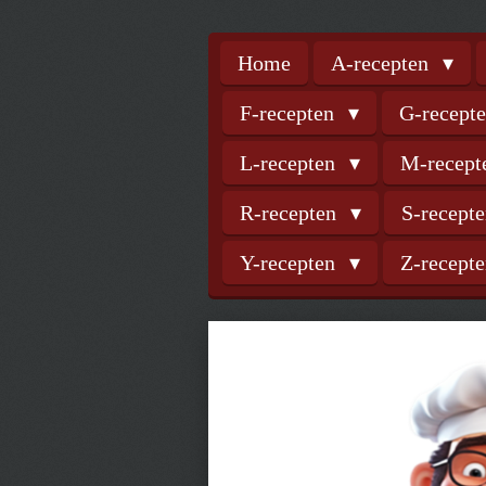
Home
A-recepten
F-recepten
G-recept
L-recepten
M-recep
R-recepten
S-recept
Y-recepten
Z-recept