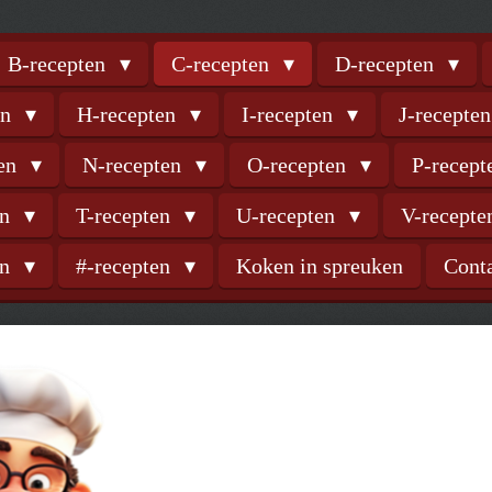
B-recepten
C-recepten
D-recepten
en
H-recepten
I-recepten
J-recepte
ten
N-recepten
O-recepten
P-recep
en
T-recepten
U-recepten
V-recept
en
#-recepten
Koken in spreuken
Cont