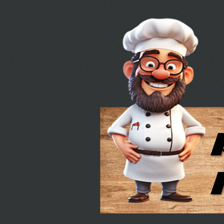
Ga
direct
naar
de
hoofdinhoud