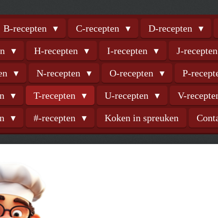
B-recepten
C-recepten
D-recepten
en
H-recepten
I-recepten
J-recepte
ten
N-recepten
O-recepten
P-recep
en
T-recepten
U-recepten
V-recept
en
#-recepten
Koken in spreuken
Cont