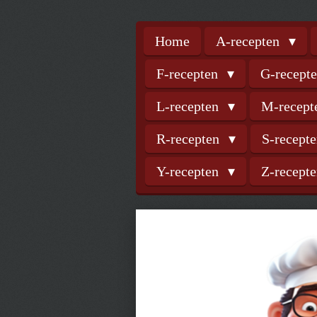
Home
A-recepten
F-recepten
G-recept
L-recepten
M-recep
R-recepten
S-recept
Y-recepten
Z-recept