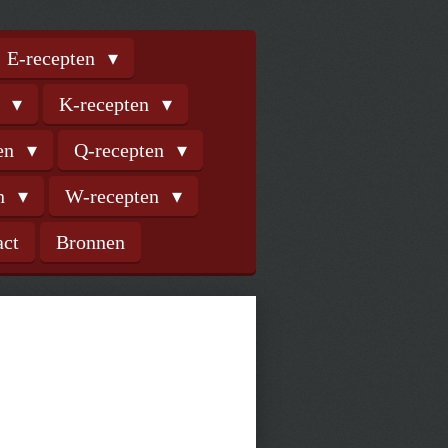
E-recepten
n
K-recepten
ten
Q-recepten
en
W-recepten
act
Bronnen