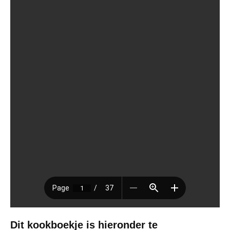
Dit kookboekje is hieronder te