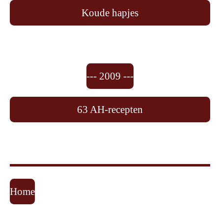
Koude hapjes
--- 2009 ---
63 AH-recepten
Home