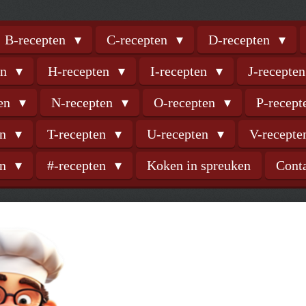
B-recepten
C-recepten
D-recepten
en
H-recepten
I-recepten
J-recepte
ten
N-recepten
O-recepten
P-recep
en
T-recepten
U-recepten
V-recept
en
#-recepten
Koken in spreuken
Cont