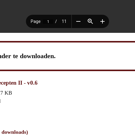
nder te downloaden.
cepten II - v0.6
,7 KB
d
1 downloads)