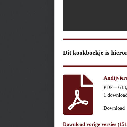
Dit kookboekje is hiero
Andijviere
PDF – 633
1 downloa
Download
Download vorige versies (15