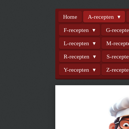
Home
A-recepten
F-recepten
G-recept
L-recepten
M-recep
R-recepten
S-recept
Y-recepten
Z-recept