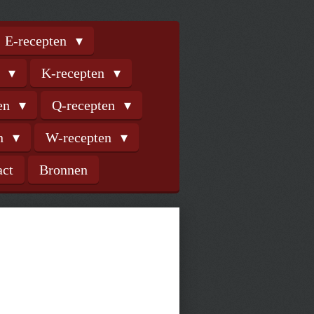
E-recepten
n
K-recepten
ten
Q-recepten
en
W-recepten
act
Bronnen