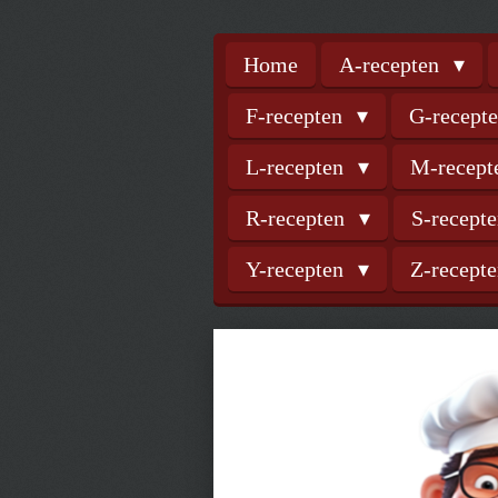
Home
A-recepten
F-recepten
G-recept
L-recepten
M-recep
R-recepten
S-recept
Y-recepten
Z-recept