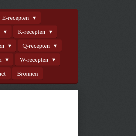
E-recepten
n
K-recepten
ten
Q-recepten
en
W-recepten
act
Bronnen