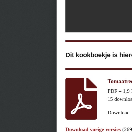
Dit kookboekje is hie
Tomaatrec
PDF – 1,9
15 downlo
Download
Download vorige versies
(269