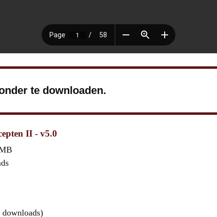
ronder te downloaden.
epten II - v5.0
 MB
ads
 downloads)