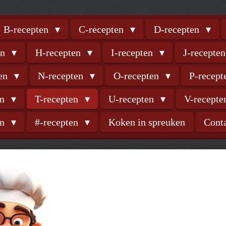
B-recepten
C-recepten
D-recepten
en
H-recepten
I-recepten
J-recepte
ten
N-recepten
O-recepten
P-recep
en
T-recepten
U-recepten
V-recept
en
#-recepten
Koken in spreuken
Cont