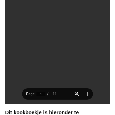
Dit kookboekje is hieronder te