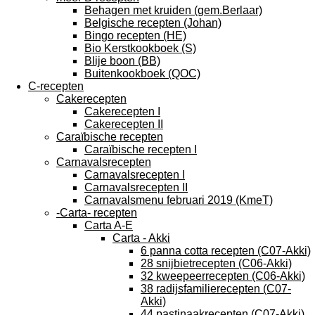
Behagen met kruiden (gem.Berlaar)
Belgische recepten (Johan)
Bingo recepten (HE)
Bio Kerstkookboek (S)
Blije boon (BB)
Buitenkookboek (QOC)
C-recepten
Cakerecepten
Cakerecepten I
Cakerecepten II
Caraïbische recepten
Caraïbische recepten I
Carnavalsrecepten
Carnavalsrecepten I
Carnavalsrecepten II
Carnavalsmenu februari 2019 (KmeT)
-Carta- recepten
Carta A-E
Carta - Akki
6 panna cotta recepten (C07-Akki)
28 snijbietrecepten (C06-Akki)
32 kweepeerrecepten (C06-Akki)
38 radijsfamilierecepten (C07-
Akki)
44 pastinaakrecepten (C07-Akki)