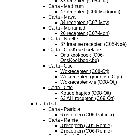
83 recepten (C05-Luc)
Carta - Madmum
47 recepten (C06-Madmum)
Carta - Maya
34 recepten (C07-May)
Carta - Mohamed
26 recepten (C07-Moh)
Carta - Noëlle
37 Iraanse recepten (C05-Noë)
Carta - OnsKookboek.be
Ons kookboek (C06-
OnsKookboek.be)
Carta - Otje
Wokrecepten (C08-Otj)
Wokrecepten-groenten (Otje)
Wokrecepten-vis (C08-Otj)
Carta - Otto
Koude hapjes (C08-Ott)
63 AH-recepten (C09-Ott)
Carta P-T
Carta - Patricia
6 recepten (C06-Patricia)
Carta - Remie
3 recepten (C05-Remie)
2 recepten (C06-Remie)