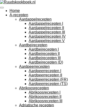
Ga
direct
Home
naar
A-recepten
de
Aardappelrecepten
hoofdinhoud
Aardappelrecepten I
Aardappelrecepten II
Aardappelrecepten III
Aardappelrecepten IV
Aardappelrecepten V
Aardbeirecepten
Aardbeirecepten I
Aardbeirecepten II
Aardbeirecepten III
Aardbeirecepten (D)
Aardpeerrecepten
Aardpeerrecepten I
Aardpeerrecepten II
Aardpeerrecepten (FR)
Aardpeerrecepten (TS)
Abrikoosrecepten
Abrikoosrecepten I
Abrikoosrecepten II
Abrikoosrecepten III
Adriatische recepten