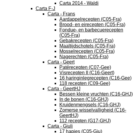
Carta 2014 - Waldi
Carta F-J
Carta - Frans
Aardappelrecepten (C05-Fra)
Brood- en eirecepten (C05-Fra)
Fondue- en barbecuerecepten
(C05-Fra)
Gebakrecepten (C05-Fra)
Maaltijdschotels (C05-Fra)
Mosselrecepten (C05-Fra)
Nagerechten (C05-Fra)
Carta - Geert
Patérecepten (C07-Gee)
Visrecepten II (C16-Geert)
16 haringinlegrecepten (C16-Gee)
118 recepten (C09-Gee)
Carta - GeertHJ
Bessen kleine vruchten (C16-GHJ)
In de bonen (C16-GHJ)
Kruidenmengsels (C16-GHJ)
Zomerse wisselvalligheid (C16-
GeertHJ)
112 recepten (G17-GHJ)
Carta - Giuli
17 hapjes (C05-Giu)