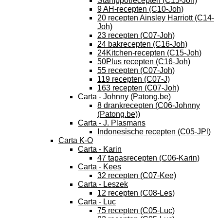
Stamppotrecepten (C15-Joh)
9 AH-recepten (C10-Joh)
20 recepten Ainsley Harriott (C14-
Joh)
23 recepten (C07-Joh)
24 bakrecepten (C16-Joh)
24Kitchen-recepten (C15-Joh)
50Plus recepten (C16-Joh)
55 recepten (C07-Joh)
119 recepten (C07-J)
163 recepten (C07-Joh)
Carta - Johnny (Patong.be)
8 drankrecepten (C06-Johnny
(Patong.be))
Carta - J. Plasmans
Indonesische recepten (C05-JPl)
Carta K-O
Carta - Karin
47 tapasrecepten (C06-Karin)
Carta - Kees
32 recepten (C07-Kee)
Carta - Leszek
12 recepten (C08-Les)
Carta - Luc
75 recepten (C05-Luc)