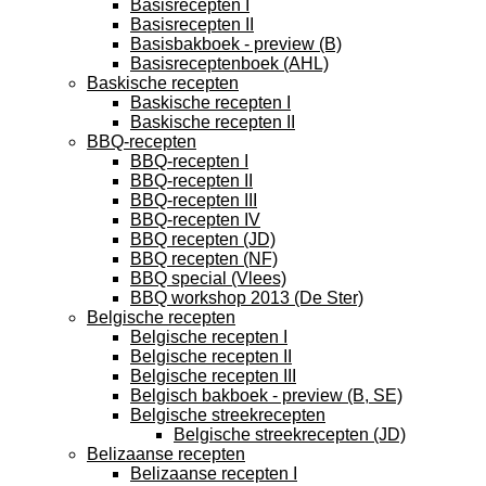
Basisrecepten I
Basisrecepten II
Basisbakboek - preview (B)
Basisreceptenboek (AHL)
Baskische recepten
Baskische recepten I
Baskische recepten II
BBQ-recepten
BBQ-recepten I
BBQ-recepten II
BBQ-recepten III
BBQ-recepten IV
BBQ recepten (JD)
BBQ recepten (NF)
BBQ special (Vlees)
BBQ workshop 2013 (De Ster)
Belgische recepten
Belgische recepten I
Belgische recepten II
Belgische recepten III
Belgisch bakboek - preview (B, SE)
Belgische streekrecepten
Belgische streekrecepten (JD)
Belizaanse recepten
Belizaanse recepten I