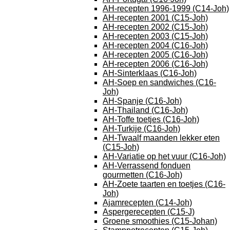
AH-recepten 1996-1999 (C14-Joh)
AH-recepten 2001 (C15-Joh)
AH-recepten 2002 (C15-Joh)
AH-recepten 2003 (C15-Joh)
AH-recepten 2004 (C16-Joh)
AH-recepten 2005 (C16-Joh)
AH-recepten 2006 (C16-Joh)
AH-Sinterklaas (C16-Joh)
AH-Soep en sandwiches (C16-
Joh)
AH-Spanje (C16-Joh)
AH-Thailand (C16-Joh)
AH-Toffe toetjes (C16-Joh)
AH-Turkije (C16-Joh)
AH-Twaalf maanden lekker eten
(C15-Joh)
AH-Variatie op het vuur (C16-Joh)
AH-Verrassend fonduen
gourmetten (C16-Joh)
AH-Zoete taarten en toetjes (C16-
Joh)
Ajamrecepten (C14-Joh)
Aspergerecepten (C15-J)
Groene smoothies (C15-Johan)