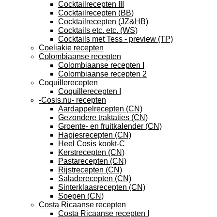
Cocktailrecepten III
Cocktailrecepten (BB)
Cocktailrecepten (JZ&HB)
Cocktails etc. etc. (WS)
Cocktails met Tess - preview (TP)
Coeliakie recepten
Colombiaanse recepten
Colombiaanse recepten I
Colombiaanse recepten 2
Coquillerecepten
Coquillerecepten I
-Cosis.nu- recepten
Aardappelrecepten (CN)
Gezondere traktaties (CN)
Groente- en fruitkalender (CN)
Hapjesrecepten (CN)
Heel Cosis kookt-C
Kerstrecepten (CN)
Pastarecepten (CN)
Rijstrecepten (CN)
Saladerecepten (CN)
Sinterklaasrecepten (CN)
Soepen (CN)
Costa Ricaanse recepten
Costa Ricaanse recepten I