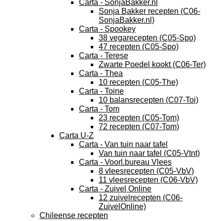
Carta - SonjaBakker.nl
Sonja Bakker recepten (C06-
SonjaBakker.nl)
Carta - Spookey
38 vegarecepten (C05-Spo)
47 recepten (C05-Spo)
Carta - Terese
Zwarte Poedel kookt (C06-Ter)
Carta - Thea
10 recepten (C05-The)
Carta - Toine
10 balansrecepten (C07-Toi)
Carta - Tom
23 recepten (C05-Tom)
72 recepten (C07-Tom)
Carta U-Z
Carta - Van tuin naar tafel
Van tuin naar tafel (C05-Vtnt)
Carta - Voorl.bureau Vlees
8 vleesrecepten (C05-VbV)
11 vleesrecepten (C06-VbV)
Carta - Zuivel Online
12 zuivelrecepten (C06-
ZuivelOnline)
Chileense recepten