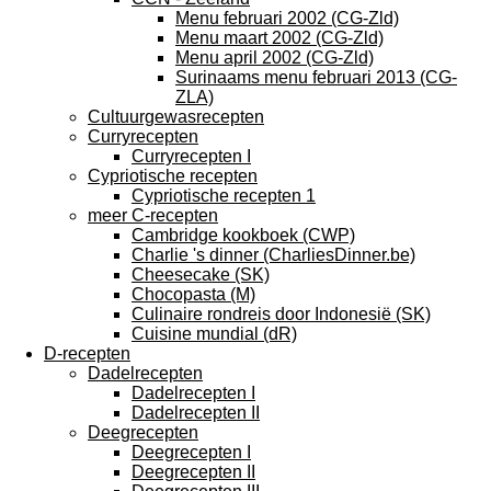
Menu februari 2002 (CG-Zld)
Menu maart 2002 (CG-Zld)
Menu april 2002 (CG-Zld)
Surinaams menu februari 2013 (CG-
ZLA)
Cultuurgewasrecepten
Curryrecepten
Curryrecepten I
Cypriotische recepten
Cypriotische recepten 1
meer C-recepten
Cambridge kookboek (CWP)
Charlie 's dinner (CharliesDinner.be)
Cheesecake (SK)
Chocopasta (M)
Culinaire rondreis door Indonesië (SK)
Cuisine mundial (dR)
D-recepten
Dadelrecepten
Dadelrecepten I
Dadelrecepten II
Deegrecepten
Deegrecepten I
Deegrecepten II