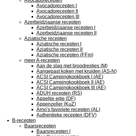
Avocadorecepten
Avocadorecepten I
Avocadorecepten II
Avocadorecepten III
Azerbeidzjaanse recepten
Azerbeidzjaanse recepten I
Azerbeidzjaanse recepten II
Aziatische recepten
Aziatische recepten I
Aziatische recepten II
Aziatische recepten (FFm)
meer A-recepten
Aan de slag met broodrestjes (M)
Aangepast koken met kruiden (AS-N)
ACSI Campingkookboek I (AE)
ACSI Campingkookboek II (AE)
ACSI Campingkookboek III (AE)
ADUH recepten (RS)
Appeltje eitje (DF)
Appenzeller (KuZ)
Arno's favoriete recepten (AL)
Authentieke recepten (DFV)
B-recepten
Baarsrecepten
Baarsrecepten I