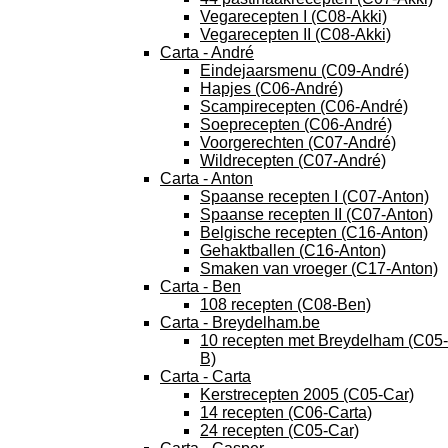
Vegarecepten I (C08-Akki)
Vegarecepten II (C08-Akki)
Carta - André
Eindejaarsmenu (C09-André)
Hapjes (C06-André)
Scampirecepten (C06-André)
Soeprecepten (C06-André)
Voorgerechten (C07-André)
Wildrecepten (C07-André)
Carta - Anton
Spaanse recepten I (C07-Anton)
Spaanse recepten II (C07-Anton)
Belgische recepten (C16-Anton)
Gehaktballen (C16-Anton)
Smaken van vroeger (C17-Anton)
Carta - Ben
108 recepten (C08-Ben)
Carta - Breydelham.be
10 recepten met Breydelham (C05-
B)
Carta - Carta
Kerstrecepten 2005 (C05-Car)
14 recepten (C06-Carta)
24 recepten (C05-Car)