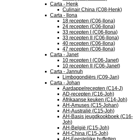
Carta - Henk
Culinair China (C08-Henk)
Carta - Ilona
18 recepten (C06-Ilona)
24 recepten (C06-Ilona)
33 recepten I (C06-Ilona)
33 recepten II (C06-Ilona)
40 recepten (C06-Ilona)
47 recepten (C06-Ilona)
Carta - Janet
10 recepten I (C06-Janet)
10 recepten II (C06-Janet)
Carta - Jannuh
Limbogondiërs (C09-Jan)
Carta - Johan
Aardappelrecepten (C14-J)
AD-recepten (C16-Joh)
Afrikaanse keuken (C14-Joh)
AH-Amuses (C15-Johan)
AH-Australië (C15-Joh)
AH-Basis jeugdkookboek (C16-
Joh)
AH-België (C15-Joh)
AH-China (C15-Joh)
AH-Feestelijke buffetten