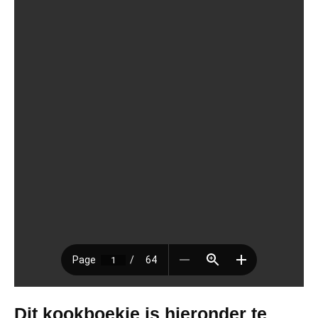
Dit kookboekje is hieronder te