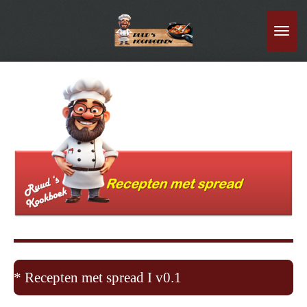
Ga
direct
naar
de
hoofdinhoud
* Recepten met spread I v0.1