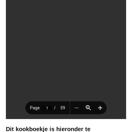
Dit kookboekje is hieronder te