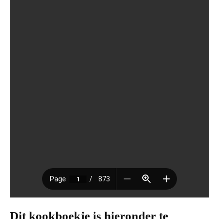
Dit kookboekje is hieronder te