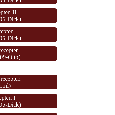
05-Dick)
pten II
06-Dick)
cepten
05-Dick)
ecepten
09-Otto)
recepten
o.nl)
epten I
05-Dick)