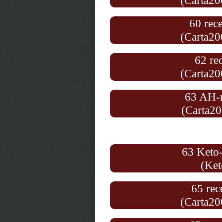
(Carta20
60 rece
(Carta20
62 re
(Carta20
63 AH-r
(Carta20
63 Keto-
(Ket
65 rec
(Carta20