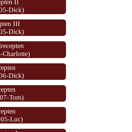
pten II
05-Dick)
pten III
05-Dick)
recepten
-Charlotte)
cepten
06-Dick)
cepten
007-Tom)
cepten
005-Luc)