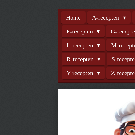
Home
A-recepten
F-recepten
G-recept
L-recepten
M-recep
R-recepten
S-recept
Y-recepten
Z-recept