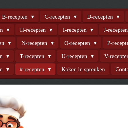
B-recepten
C-recepten
D-recepten
en
H-recepten
I-recepten
J-recepte
ten
N-recepten
O-recepten
P-recep
en
T-recepten
U-recepten
V-recept
en
#-recepten
Koken in spreuken
Cont