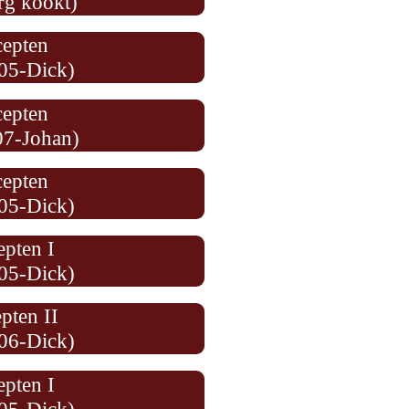
rg kookt)
cepten
05-Dick)
cepten
07-Johan)
cepten
05-Dick)
epten I
05-Dick)
pten II
06-Dick)
epten I