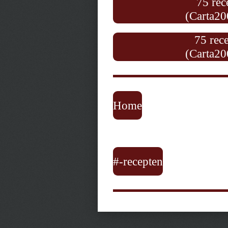
75 rec
(Carta20
75 rece
(Carta20
Home
#-recepten