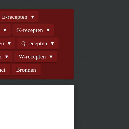
E-recepten
n
K-recepten
ten
Q-recepten
en
W-recepten
act
Bronnen