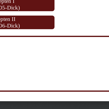
epten I
05-Dick)
pten II
06-Dick)