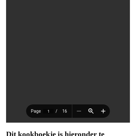
Dit kookboekje is hieronder te