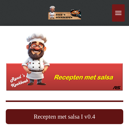
Ga
direct
naar
de
hoofdinhoud
Recepten met salsa I v0.4