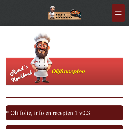
Ga
direct
naar
de
hoofdinhoud
* Olijfolie, info en recepten 1 v0.3