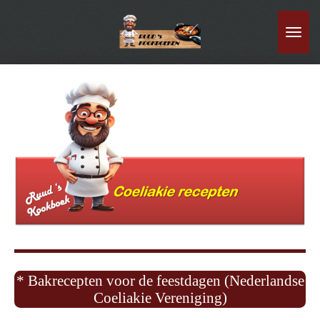
Ga
direct
naar
de
hoofdinhoud
* Bakrecepten voor de feestdagen (Nederlandse
Coeliakie Vereniging)