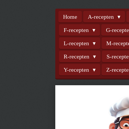
Home
A-recepten
F-recepten
G-recept
L-recepten
M-recep
R-recepten
S-recept
Y-recepten
Z-recept