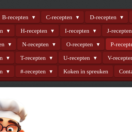
B-recepten
C-recepten
D-recepten
en
H-recepten
I-recepten
J-recepte
ten
N-recepten
O-recepten
P-recep
en
T-recepten
U-recepten
V-recept
en
#-recepten
Koken in spreuken
Cont