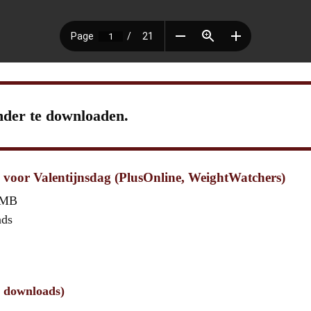
nder te downloaden.
 voor Valentijnsdag (PlusOnline, WeightWatchers)
 MB
ads
3 downloads)