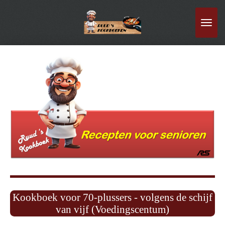
Ga
direct
naar
de
hoofdinhoud
Kookboek voor 70-plussers - volgens de schijf
van vijf (Voedingscentum)