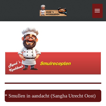
Ga
direct
naar
de
hoofdinhoud
* Smullen in aandacht (Sangha Utrecht Oost)