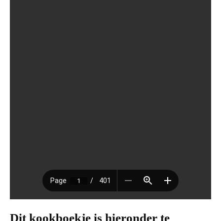
Dit kookboekje is hieronder te