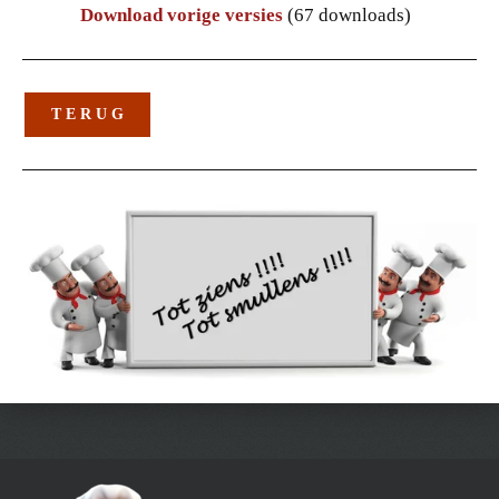
Download vorige versies
(67 downloads)
T E R U G