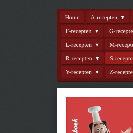
Home
A-recepten
F-recepten
G-recept
L-recepten
M-recep
R-recepten
S-recept
Y-recepten
Z-recept