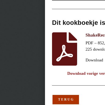
Dit kookboekje i
ShakeRec
PDF – 852
225 downl
Download
Download vorige ver
T E R U G