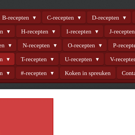
B-recepten
C-recepten
D-recepten
en
H-recepten
I-recepten
J-recepte
ten
N-recepten
O-recepten
P-recep
en
T-recepten
U-recepten
V-recept
en
#-recepten
Koken in spreuken
Cont