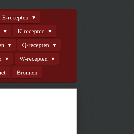
E-recepten
n
K-recepten
ten
Q-recepten
en
W-recepten
act
Bronnen