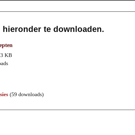
s hieronder te downloaden.
epten
,3 KB
oads
sies
(59 downloads)