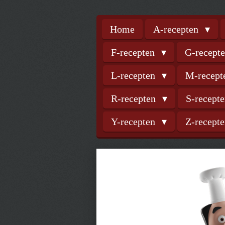
Home
A-recepten
F-recepten
G-recept
L-recepten
M-recep
R-recepten
S-recept
Y-recepten
Z-recept