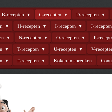
B-recepten
C-recepten
D-recepten
en
H-recepten
I-recepten
J-recepte
ten
N-recepten
O-recepten
P-recep
en
T-recepten
U-recepten
V-recept
en
#-recepten
Koken in spreuken
Cont