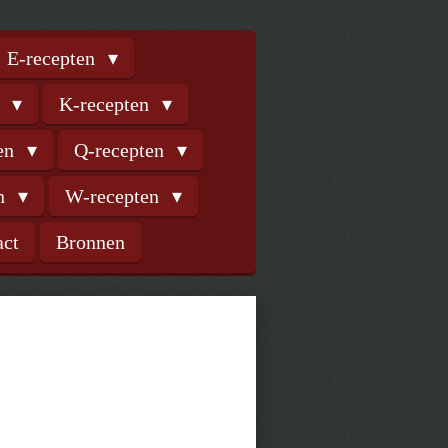
E-recepten
n
K-recepten
ten
Q-recepten
en
W-recepten
act
Bronnen