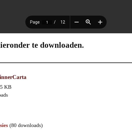
hieronder te downloaden.
innerCarta
,5 KB
oads
sies
(80 downloads)