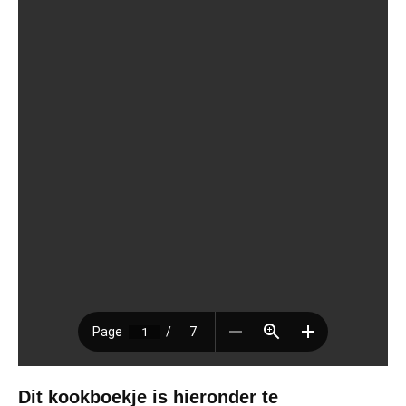
Dit kookboekje is hieronder te