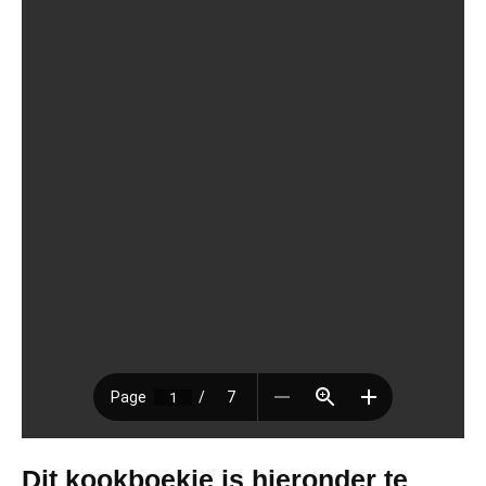
Dit kookboekje is hieronder te