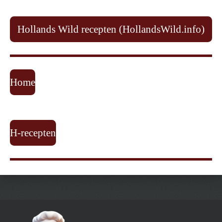
Hollands Wild recepten (HollandsWild.info)
Home
H-recepten