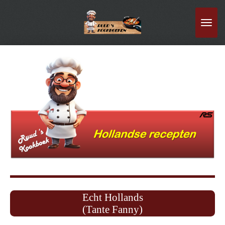
Ga
direct
naar
de
hoofdinhoud
Echt Hollands
(Tante Fanny)