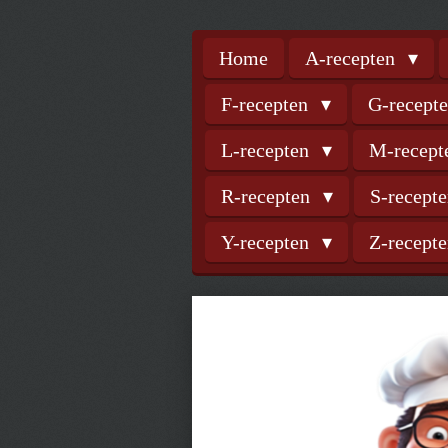
Home
A-recepten
F-recepten
G-recept
L-recepten
M-recep
R-recepten
S-recept
Y-recepten
Z-recept