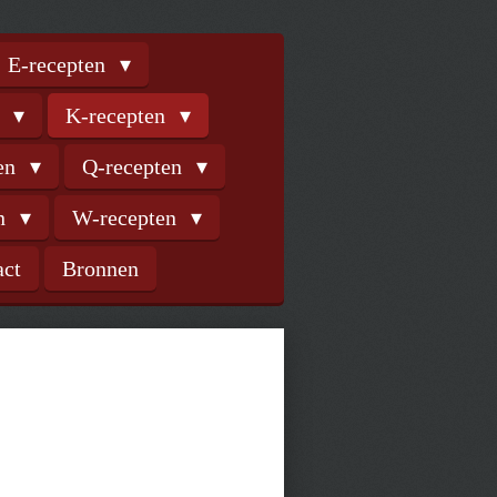
E-recepten
n
K-recepten
ten
Q-recepten
en
W-recepten
act
Bronnen