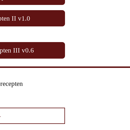
ten II v1.0
pten III v0.6
erecepten
-