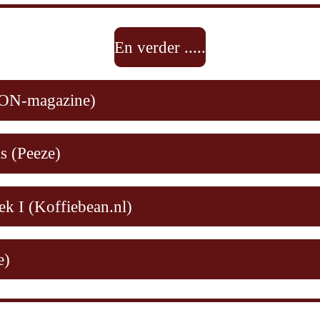
En verder .....
BOON-magazine)
ls (Peeze)
ek I (Koffiebean.nl)
e)