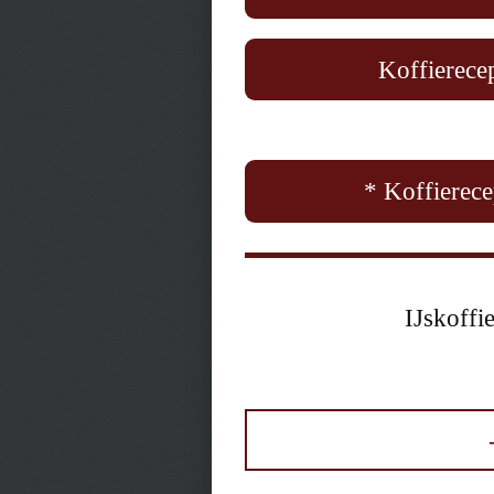
Koffierecep
* Koffierece
IJskoffi