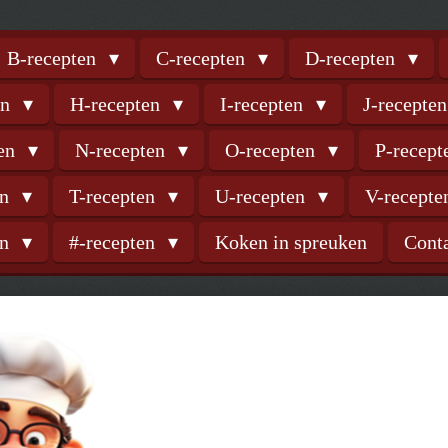
B-recepten
C-recepten
D-recepten
en
H-recepten
I-recepten
J-recepte
ten
N-recepten
O-recepten
P-recep
en
T-recepten
U-recepten
V-recept
en
#-recepten
Koken in spreuken
Cont