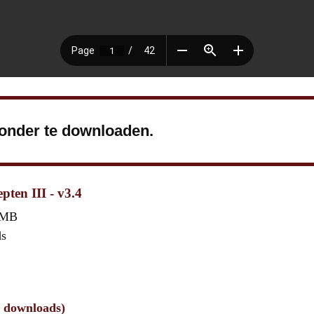
ronder te downloaden.
pten III - v3.4
 MB
ds
9 downloads)