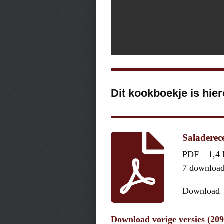
Dit kookboekje is hie
Saladerece
PDF – 1,4
7 downloa
Download
Download vorige versies (20