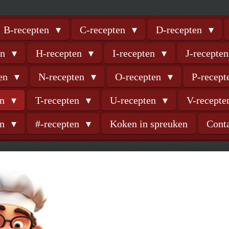
B-recepten
C-recepten
D-recepten
en
H-recepten
I-recepten
J-recepte
ten
N-recepten
O-recepten
P-recep
en
T-recepten
U-recepten
V-recept
en
#-recepten
Koken in spreuken
Cont