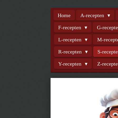
Home
A-recepten
F-recepten
G-recept
L-recepten
M-recep
R-recepten
S-recept
Y-recepten
Z-recept