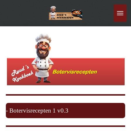
Ga
direct
naar
de
hoofdinhoud
- Botervisrecepten 1 v0.3