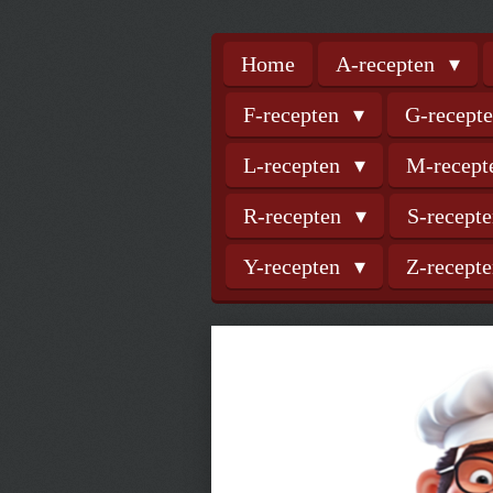
Home
A-recepten
F-recepten
G-recept
L-recepten
M-recep
R-recepten
S-recept
Y-recepten
Z-recept