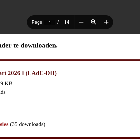
nder te downloaden.
rt 2026 I (LAdC-DH)
,9 KB
ads
sies
(35 downloads)