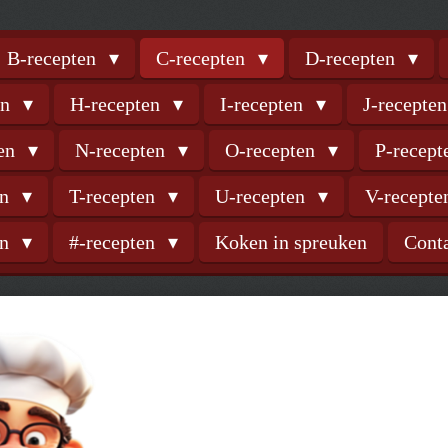
B-recepten
C-recepten
D-recepten
en
H-recepten
I-recepten
J-recepte
ten
N-recepten
O-recepten
P-recep
en
T-recepten
U-recepten
V-recept
en
#-recepten
Koken in spreuken
Cont