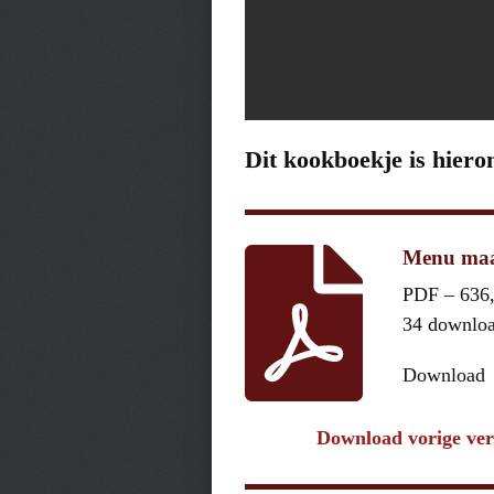
Dit kookboekje is hiero
Menu maa
PDF – 636
34 downlo
Download
Download vorige ver