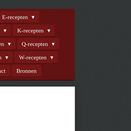
E-recepten
n
K-recepten
ten
Q-recepten
en
W-recepten
act
Bronnen