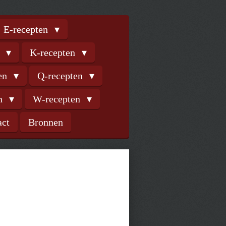
E-recepten
n
K-recepten
ten
Q-recepten
en
W-recepten
act
Bronnen