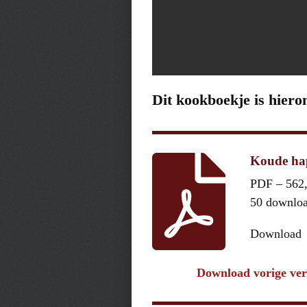
Dit kookboekje is hiero
Koude hap
PDF – 562
50 downlo
Download
Download vorige ver