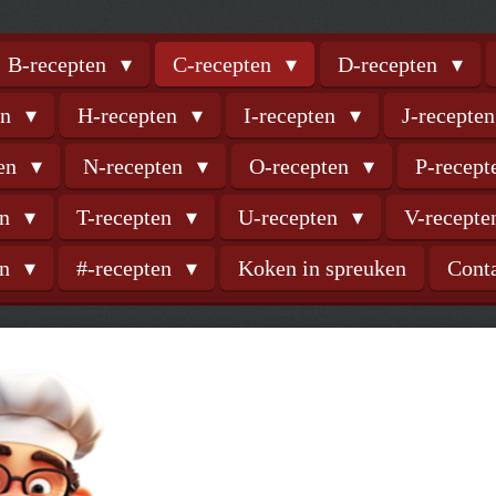
B-recepten
C-recepten
D-recepten
en
H-recepten
I-recepten
J-recepte
ten
N-recepten
O-recepten
P-recep
en
T-recepten
U-recepten
V-recept
en
#-recepten
Koken in spreuken
Cont