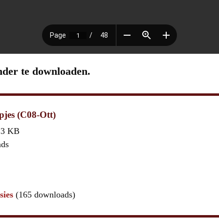
nder te downloaden.
jes (C08-Ott)
,3 KB
ads
sies
(165 downloads)