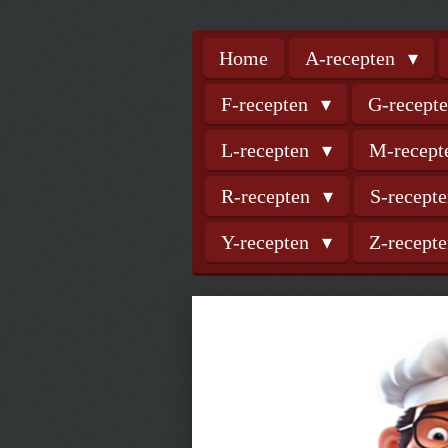
Home
A-recepten
F-recepten
G-recept
L-recepten
M-recep
R-recepten
S-recept
Y-recepten
Z-recept