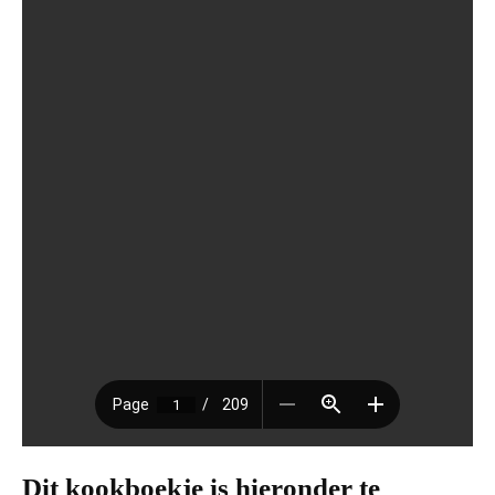
Dit kookboekje is hieronder te