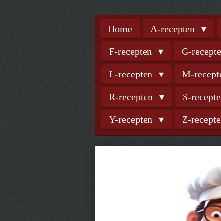
Home
A-recepten
F-recepten
G-recept
L-recepten
M-recep
R-recepten
S-recept
Y-recepten
Z-recept