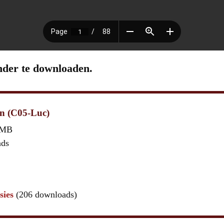
nder te downloaden.
en (C05-Luc)
 MB
ads
sies
(206 downloads)