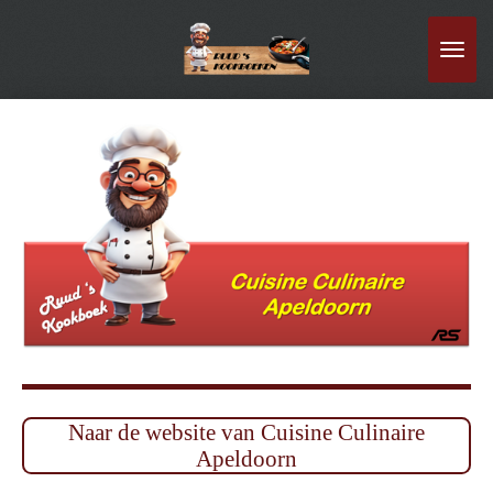
Ga
direct
naar
de
hoofdinhoud
Naar de website van Cuisine Culinaire
Apeldoorn