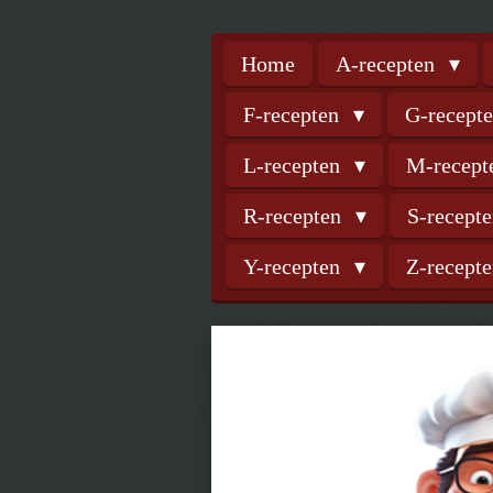
Home
A-recepten
F-recepten
G-recept
L-recepten
M-recep
R-recepten
S-recept
Y-recepten
Z-recept