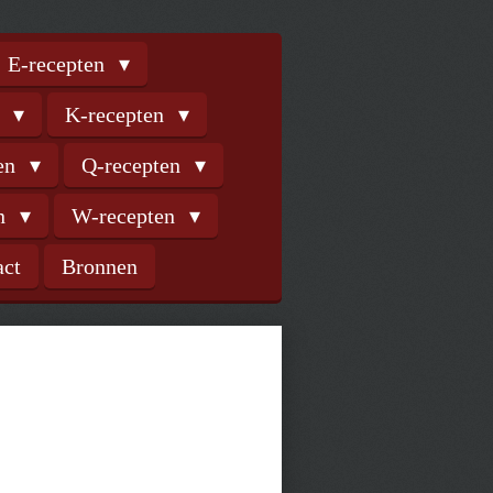
E-recepten
n
K-recepten
ten
Q-recepten
en
W-recepten
act
Bronnen