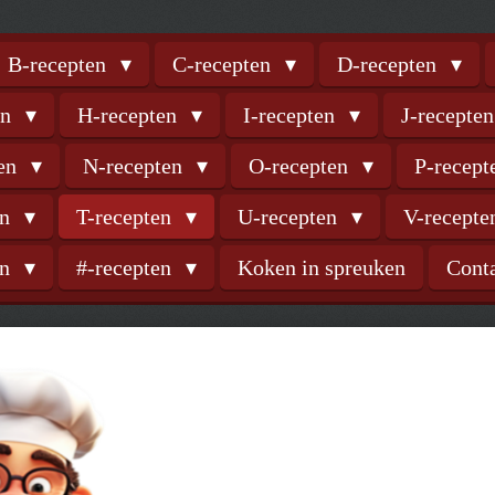
B-recepten
C-recepten
D-recepten
en
H-recepten
I-recepten
J-recepte
ten
N-recepten
O-recepten
P-recep
en
T-recepten
U-recepten
V-recept
en
#-recepten
Koken in spreuken
Cont