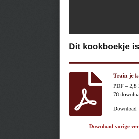
Dit kookboekje i
Train je 
PDF – 2,8
78 downlo
Download
Download vorige ver