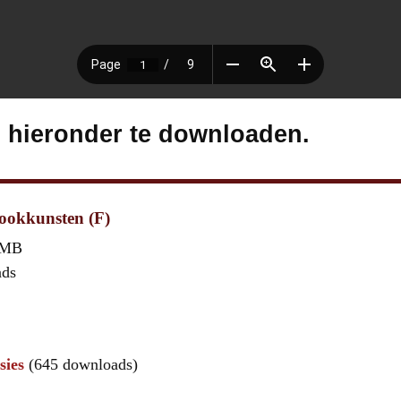
s hieronder te downloaden.
kookkunsten (F)
 MB
ads
sies
(645 downloads)