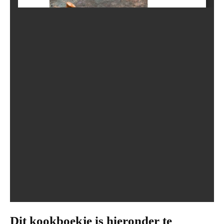
Dit kookboekje is hieronder te