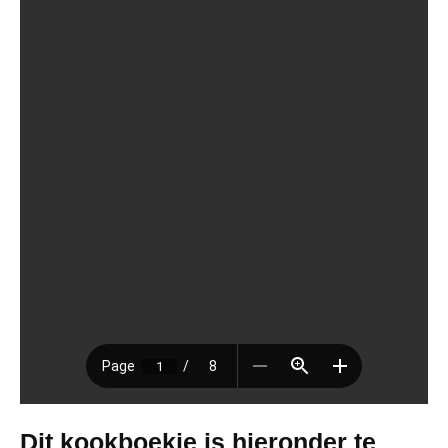
Dit kookboekje is hieronder te