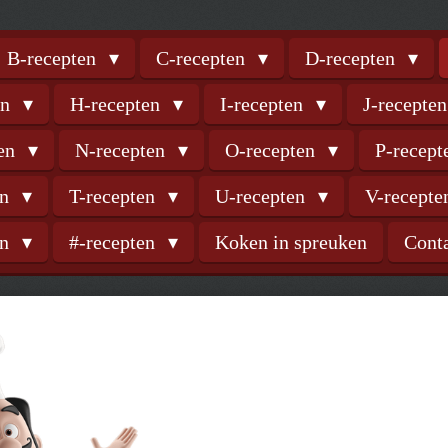
B-recepten
C-recepten
D-recepten
en
H-recepten
I-recepten
J-recepte
ten
N-recepten
O-recepten
P-recep
en
T-recepten
U-recepten
V-recept
en
#-recepten
Koken in spreuken
Cont