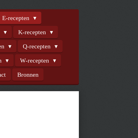
E-recepten
n
K-recepten
ten
Q-recepten
en
W-recepten
act
Bronnen