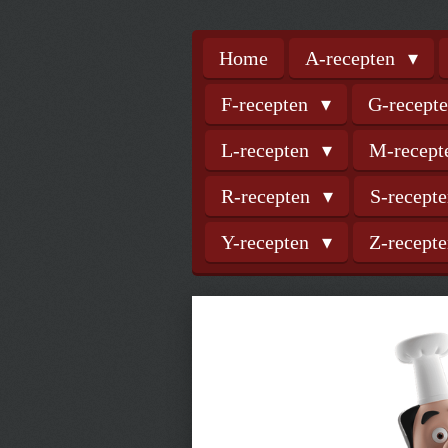
Home
A-recepten
F-recepten
G-recept
L-recepten
M-recep
R-recepten
S-recept
Y-recepten
Z-recept