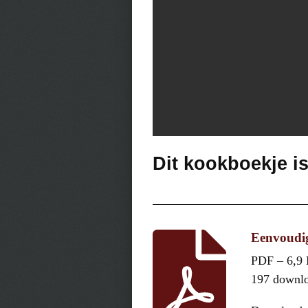
Dit kookboekje i
Eenvoudi
PDF – 6,9
197 downl