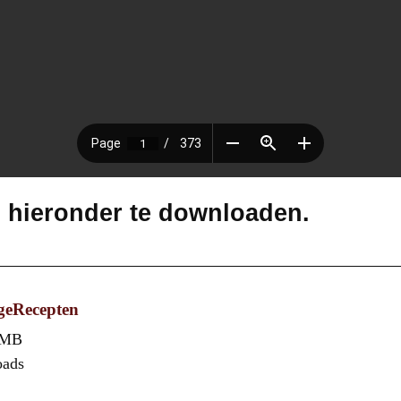
s hieronder te downloaden.
geRecepten
 MB
oads