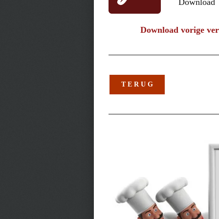
Download
Download vorige ver
T E R U G