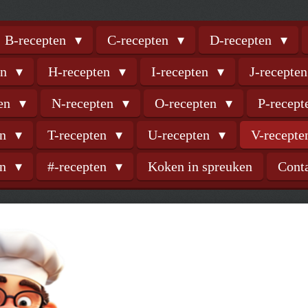
B-recepten
C-recepten
D-recepten
en
H-recepten
I-recepten
J-recepte
ten
N-recepten
O-recepten
P-recep
en
T-recepten
U-recepten
V-recept
en
#-recepten
Koken in spreuken
Cont