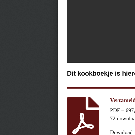
Dit kookboekje is hie
Verzameld
PDF – 697
72 downlo
Download