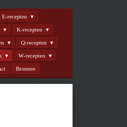
E-recepten
n
K-recepten
ten
Q-recepten
en
W-recepten
act
Bronnen