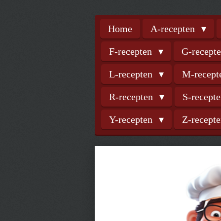
Home
A-recepten
F-recepten
G-recept
L-recepten
M-recep
R-recepten
S-recept
Y-recepten
Z-recept